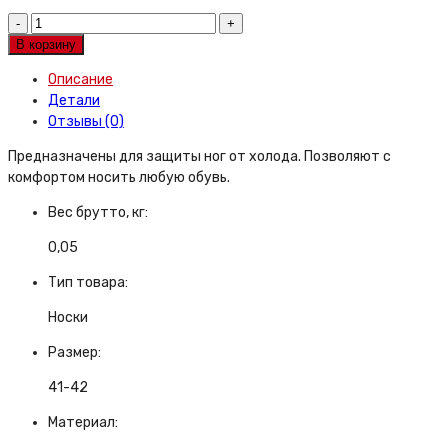
Носки
х/
В корзину
б,
Описание
размер
Детали
27
Отзывы (0)
(41-
42)
Предназначены для защиты ног от холода. Позволяют с
quantity
комфортом носить любую обувь.
Вес брутто, кг:
0,05
Тип товара:
Носки
Размер:
41-42
Материал: