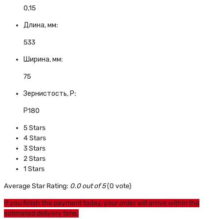
0,15
Длина, мм:
533
Ширина, мм:
75
Зернистость, Р:
Р180
5 Stars
4 Stars
3 Stars
2 Stars
1 Stars
Average Star Rating:
0.0 out of 5
(0 vote)
If you finish the payment today, your order will arrive within the
estimated delivery time.