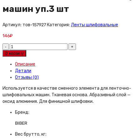
машин уп.3 шт
Артикул:
тов-157927
Категория:
Ленты шлифовальные
146
₽
Лента
бесконечная
В корзину
75х533
Описание
мм
Детали
P180
Отзывы (0)
для
ленточно-
Используется в качестве сменного элемента для ленточно-
шлиф
шлифовальных машин. Тканевая основа. Абразивный слой —
машин
оксид алюминия. Для финишной шлифовки.
уп.3
шт
Бренд:
quantity
BIBER
Вес брутто, кг: