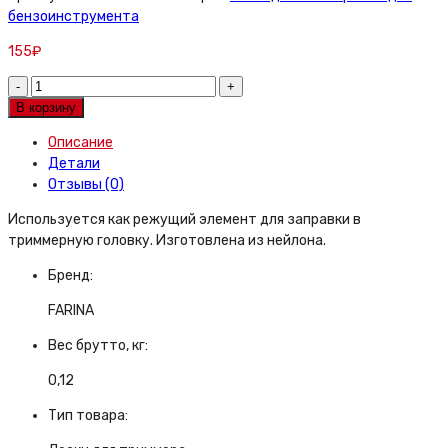
бензоинструмента
155
₽
Леска
для
В корзину
триммера
Описание
круг
Детали
3,0
Отзывы (0)
мм/15
м
Используется как режущий элемент для заправки в
quantity
триммерную головку. Изготовлена из нейлона.
Бренд:
FARINA
Вес брутто, кг:
0,12
Тип товара: