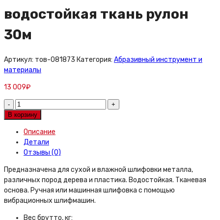
водостойкая ткань рулон
30м
Артикул:
тов-081873
Категория:
Абразивный инструмент и
материалы
13 009
₽
Шкурка
шлифовальная
В корзину
775
Описание
мм
Детали
N32
Отзывы (0)
Р50
основа
Предназначена для сухой и влажной шлифовки металла,
водостойкая
различных пород дерева и пластика. Водостойкая. Тканевая
ткань
основа. Ручная или машинная шлифовка с помощью
рулон
вибрационных шлифмашин.
30м
quantity
Вес брутто, кг: