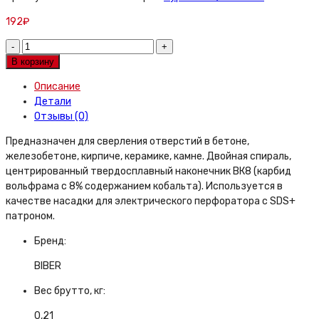
192
₽
Бур
Biber
В корзину
78144
Описание
14х250/310
Детали
мм
Отзывы (0)
quantity
Предназначен для сверления отверстий в бетоне,
железобетоне, кирпиче, керамике, камне. Двойная спираль,
центрированный твердосплавный наконечник ВК8 (карбид
вольфрама с 8% содержанием кобальта). Используется в
качестве насадки для электрического перфоратора с SDS+
патроном.
Бренд:
BIBER
Вес брутто, кг:
0,21